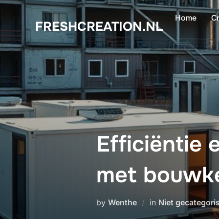
Skip
Home
Cr
to
FRESHCREATION.NL
content
Efficiëntie
met bouwk
by
Wenthe
in
Niet gecategori