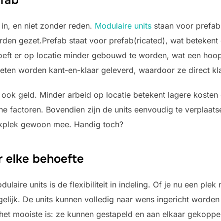
in, en niet zonder reden.
Modulaire units
staan voor prefab(
orden gezet.Prefab staat voor prefab(ricated), wat betekent d
oeft er op locatie minder gebouwd te worden, wat een hoop
keten worden kant-en-klaar geleverd, waardoor ze direct kla
ar ook geld. Minder arbeid op locatie betekent lagere koste
ne factoren. Bovendien zijn de units eenvoudig te verplaat
erkplek gewoon mee. Handig toch?
r elke behoefte
laire units is de flexibiliteit in indeling. Of je nu een ple
ogelijk. De units kunnen volledig naar wens ingericht worden
n het mooiste is: ze kunnen gestapeld en aan elkaar gekopp