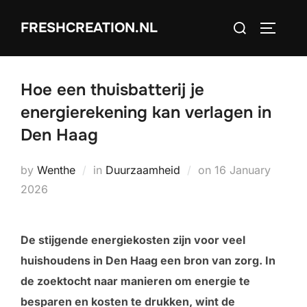
Skip
Search
FRESHCREATION.NL
to
TOGGLE
for:
content
Hoe een thuisbatterij je
energierekening kan verlagen in
Den Haag
Posted
by
Wenthe
in
Duurzaamheid
on
16 January
on
2026
De stijgende energiekosten zijn voor veel
huishoudens in Den Haag een bron van zorg. In
de zoektocht naar manieren om energie te
besparen en kosten te drukken, wint de