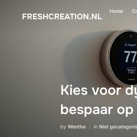
Skip
Home
Cr
to
FRESHCREATION.NL
content
Kies voor 
bespaar op 
by
Wenthe
in
Niet gecategori